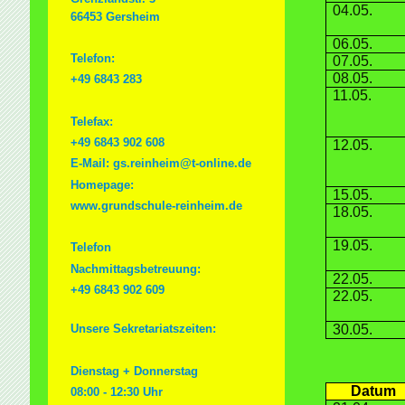
04.05.
66453 Gersheim
06.05.
Telefon:
07.05.
08.05.
+49 6843 283
11.05.
Telefax:
+49 6843 902 608
12.05.
E-Mail: gs.reinheim@t-online.de
Homepage:
15.05.
www.grundschule-reinheim.de
18.05.
19.05.
Telefon
Nachmittagsbetreuung:
22.05.
+49 6843 902 609
22.05.
30.05.
Unsere Sekretariatszeiten:
Dienstag + Donnerstag
Datum
08:00 - 12:30 Uhr