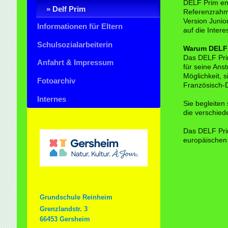
DELF
Prim
en
Delf Prim
Referenzrahm
Version Junio
Informationen für Eltern
auf die Inter
Schulsozialarbeiterin
Warum
DELF
Das
DELF
Pr
Anfahrt & Impressum
für seine Ans
Möglichkeit, s
Fotoarchiv
Französisch-
Internes
Sie begleiten 
die verschie
Das
DELF
Pr
europäischen
Grundschule Reinheim
Grenzlandstr. 3
66453 Gersheim